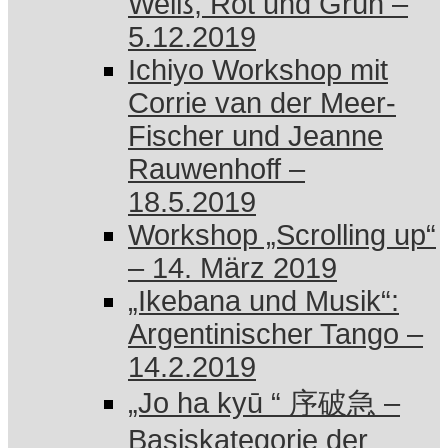
Weiß, Rot und Grün –
5.12.2019
Ichiyo Workshop mit
Corrie van der Meer-
Fischer und Jeanne
Rauwenhoff –
18.5.2019
Workshop „Scrolling up“
– 14. März 2019
„Ikebana und Musik“:
Argentinischer Tango –
14.2.2019
„Jo ha kyū “ 序破急 –
Basiskategorie der