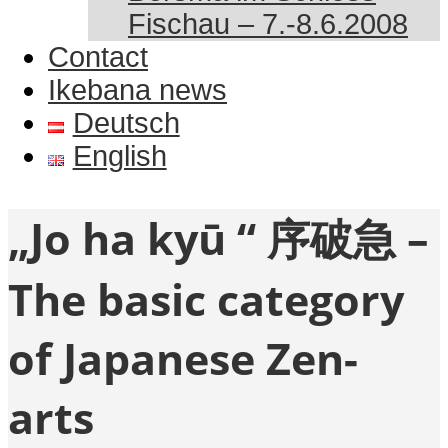
Fischau – 7.-8.6.2008
Contact
Ikebana news
Deutsch
English
„Jo ha kyū “ 序破急 –
The basic category
of Japanese Zen-
arts