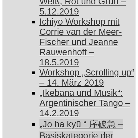
Weiß, Rot und Grün –
5.12.2019
Ichiyo Workshop mit
Corrie van der Meer-
Fischer und Jeanne
Rauwenhoff –
18.5.2019
Workshop „Scrolling up“
– 14. März 2019
„Ikebana und Musik“:
Argentinischer Tango –
14.2.2019
„Jo ha kyū “ 序破急 –
Basiskategorie der