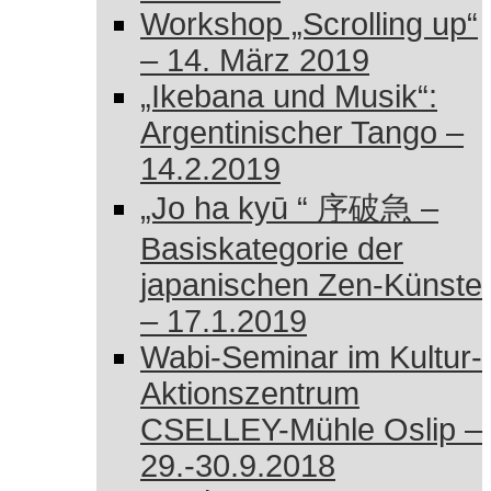
Workshop „Scrolling up“
– 14. März 2019
„Ikebana und Musik“:
Argentinischer Tango –
14.2.2019
„Jo ha kyū “ 序破急 –
Basiskategorie der
japanischen Zen-Künste
– 17.1.2019
Wabi-Seminar im Kultur-
Aktionszentrum
CSELLEY-Mühle Oslip –
29.-30.9.2018