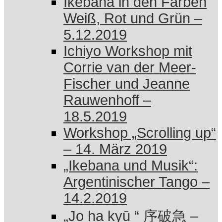
Ikebana in den Farben
Weiß, Rot und Grün –
5.12.2019
Ichiyo Workshop mit
Corrie van der Meer-
Fischer und Jeanne
Rauwenhoff –
18.5.2019
Workshop „Scrolling up“
– 14. März 2019
„Ikebana und Musik“:
Argentinischer Tango –
14.2.2019
„Jo ha kyū “ 序破急 –