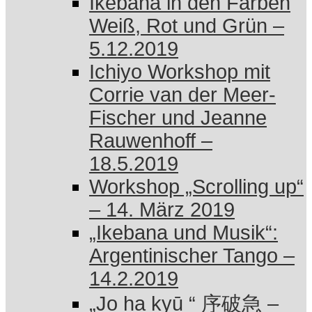
Ikebana in den Farben
Weiß, Rot und Grün –
5.12.2019
Ichiyo Workshop mit
Corrie van der Meer-
Fischer und Jeanne
Rauwenhoff –
18.5.2019
Workshop „Scrolling up“
– 14. März 2019
„Ikebana und Musik“:
Argentinischer Tango –
14.2.2019
„Jo ha kyū “ 序破急 –