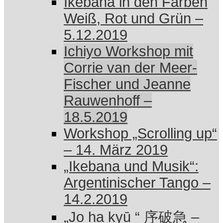
Ikebana in den Farben
Weiß, Rot und Grün –
5.12.2019
Ichiyo Workshop mit
Corrie van der Meer-
Fischer und Jeanne
Rauwenhoff –
18.5.2019
Workshop „Scrolling up“
– 14. März 2019
„Ikebana und Musik“:
Argentinischer Tango –
14.2.2019
„Jo ha kyū “ 序破急 –