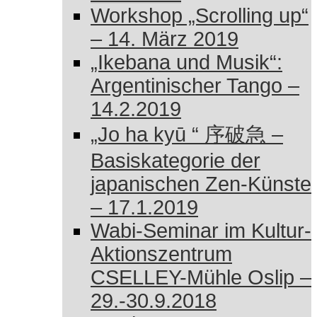
Workshop „Scrolling up“
– 14. März 2019
„Ikebana und Musik“:
Argentinischer Tango –
14.2.2019
„Jo ha kyū “ 序破急 –
Basiskategorie der
japanischen Zen-Künste
– 17.1.2019
Wabi-Seminar im Kultur-
Aktionszentrum
CSELLEY-Mühle Oslip –
29.-30.9.2018