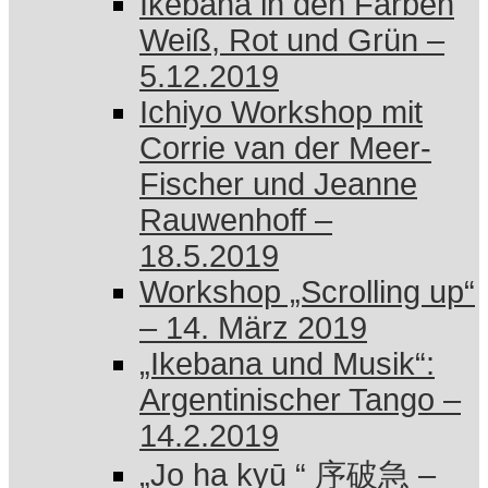
Ikebana in den Farben
Weiß, Rot und Grün –
5.12.2019
Ichiyo Workshop mit
Corrie van der Meer-
Fischer und Jeanne
Rauwenhoff –
18.5.2019
Workshop „Scrolling up“
– 14. März 2019
„Ikebana und Musik“:
Argentinischer Tango –
14.2.2019
„Jo ha kyū “ 序破急 –