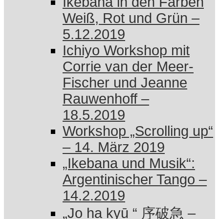
Ikebana in den Farben
Weiß, Rot und Grün –
5.12.2019
Ichiyo Workshop mit
Corrie van der Meer-
Fischer und Jeanne
Rauwenhoff –
18.5.2019
Workshop „Scrolling up“
– 14. März 2019
„Ikebana und Musik“:
Argentinischer Tango –
14.2.2019
„Jo ha kyū “ 序破急 –